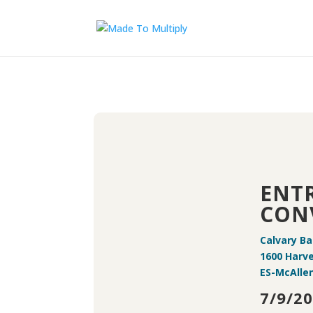
ENT
CON
Calvary Ba
1600 Harve
ES-McAlle
7/9/2