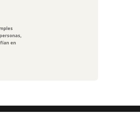
imples
 personas,
nfían en