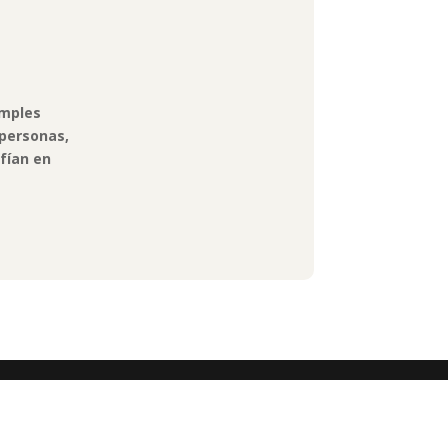
imples
 personas,
nfían en