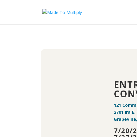
ENT
CON
121 Commu
2701 Ira E
Grapevine
7/20/2
7/27/2