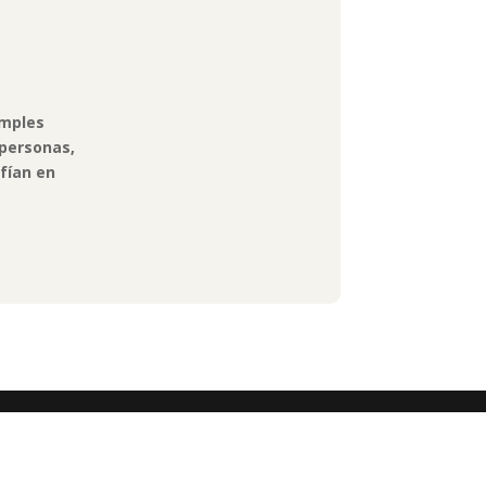
imples
 personas,
nfían en