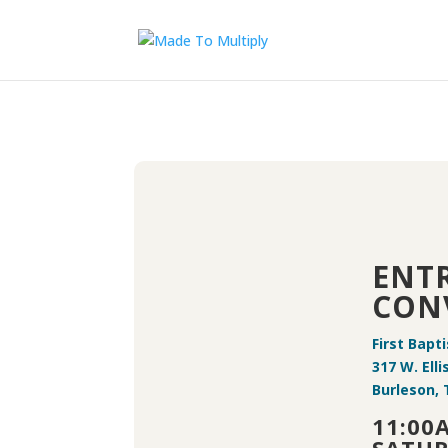
ENT
CON
First Bapt
317 W. Elli
Burleson, 
11:00
SATUR